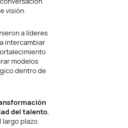
a conversación
e visión.
ieron a líderes
a intercambiar
fortalecimiento
urar modelos
égico dentro de
ransformación
dad del talento
,
 largo plazo.