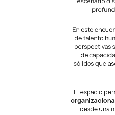
escenario dis
profunda
En este encuen
de talento hu
perspectivas s
de capacida
sólidos que as
El espacio per
organizacional
desde una mi