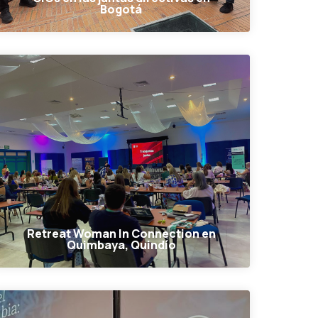
Bogotá
Retreat Woman In Connection en
Quimbaya, Quindío