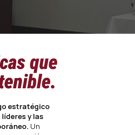
icas que
tenible.
go estratégico
líderes y las
poráneo.
Un