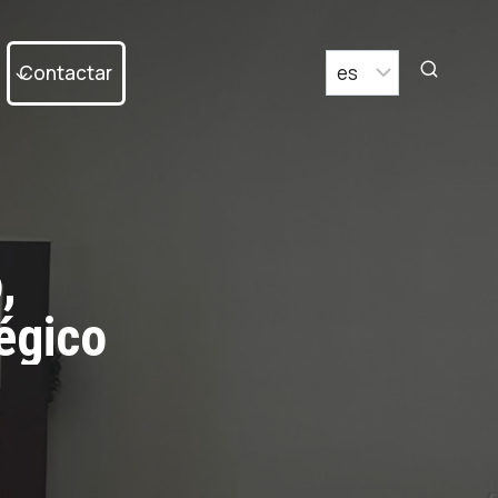
Contactar
,
égico