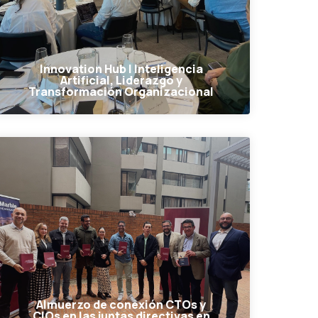
Innovation Hub | Inteligencia
Artificial, Liderazgo y
Transformación Organizacional
Almuerzo de conexión CTOs y
CIOs en las juntas directivas en